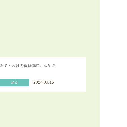
🌞７・８月の食育体験と給食🍉
2024.09.15
給食