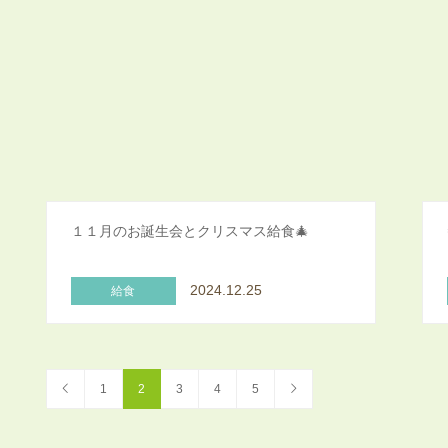
１１月のお誕生会とクリスマス給食🎄
2024.12.25
給食
1
2
3
4
5