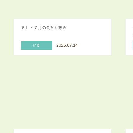
６月・７月の食育活動🍚
2025.07.14
給食