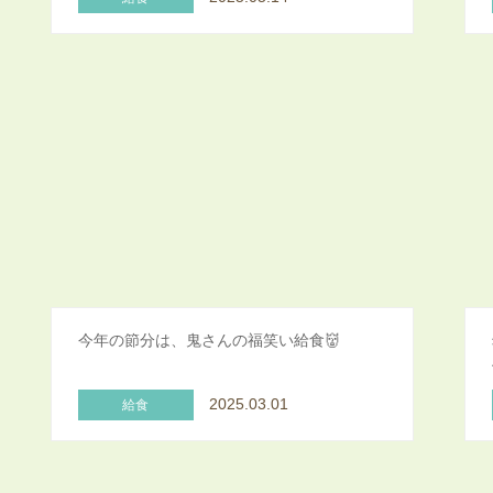
今年の節分は、鬼さんの福笑い給食👹
2025.03.01
給食