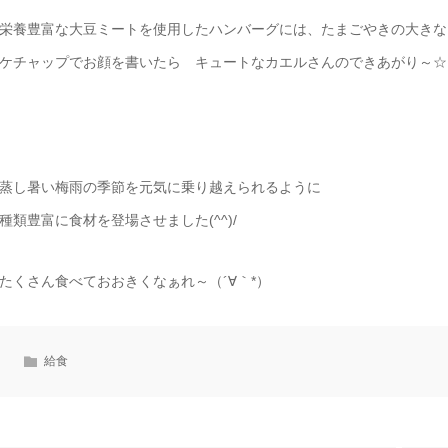
栄養豊富な大豆ミートを使用したハンバーグには、たまごやきの大きな
ケチャップでお顔を書いたら キュートなカエルさんのできあがり～☆
蒸し暑い梅雨の季節を元気に乗り越えられるように
種類豊富に食材を登場させました(^^)/
たくさん食べておおきくなぁれ～（´∀｀*）
給食