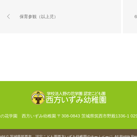
保育参観（以上児）
野の花学園 西方いずみ幼稚園
〒308-0843 茨城県筑西市野殿1336-1
02
ight
©
茨城県筑西市 認定こども園西方いずみ幼稚園のホームページ
. All Rights Re