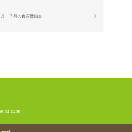
６月・７月の食育活動🍚
96-24-0409
served.