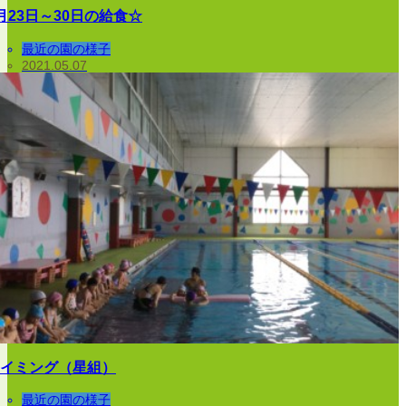
月23日～30日の給食☆
最近の園の様子
2021.05.07
イミング（星組）
最近の園の様子