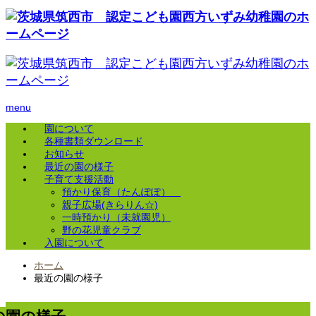
menu
園について
各種書類ダウンロード
お知らせ
最近の園の様子
子育て支援活動
預かり保育（たんぽぽ）
親子広場(きらりん☆)
一時預かり（未就園児）
野の花児童クラブ
入園について
ホーム
最近の園の様子