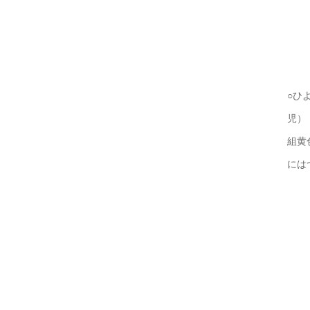
○ひ
組黄
には