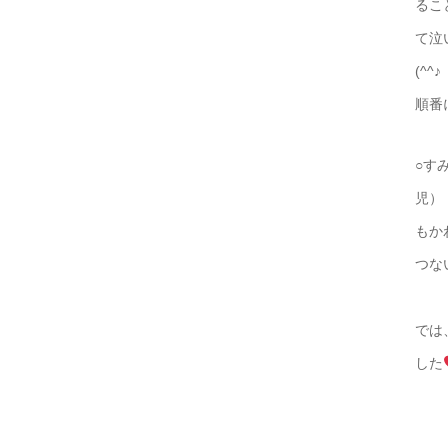
るこ
て泣
順番
○す
もか
つな
では
した