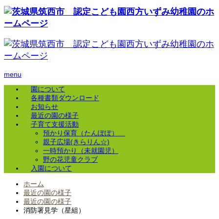
menu
園について
各種書類ダウンロード
お知らせ
最近の園の様子
子育て支援活動
預かり保育（たんぽぽ）
親子広場(きらりん☆)
一時預かり（未就園児）
野の花児童クラブ
入園について
ホーム
最近の園の様子
最近の園の様子
消防署見学（星組）