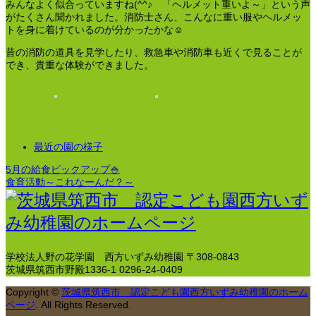
みんなよく似合っていますね(^^♪ 「ヘルメット重いよ～」という声
がたくさん聞かれました。消防士さん、こんなに重い服やヘルメッ
トを身に着けているのが分かったかな☺
昔の消防の道具を見学したり、救急車や消防車も近くで見ることが
でき、貴重な体験ができました。
最近の園の様子
5月の給食ピックアップ🍚
食育活動～これなーんだ？～
学校法人野の花学園 西方いずみ幼稚園
〒308-0843
茨城県筑西市野殿1336-1
0296-24-0409
Copyright
©
茨城県筑西市 認定こども園西方いずみ幼稚園のホーム
ページ
. All Rights Reserved.