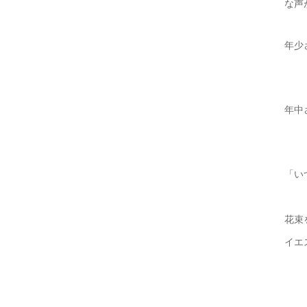
な声
年少
年中
「い
花束
イエ