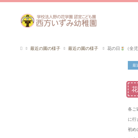
最近の園の様子
最近の園の様子
花の日
（全児
最
各ご
に行
初め