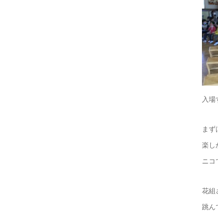
入場
まず
楽し
ニコ
花組
跳ん