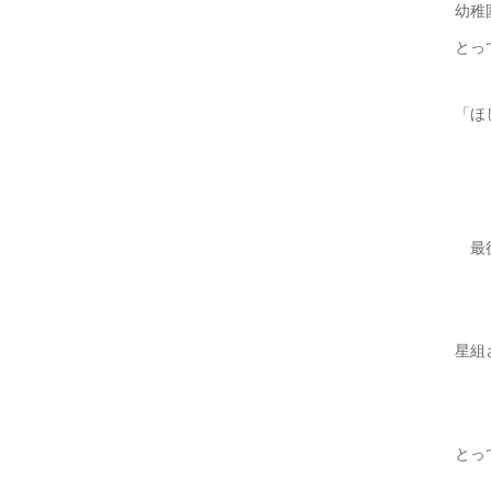
幼稚
とっ
「ほ
最後
星組
とっ