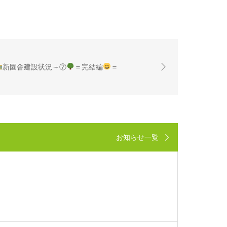
新園舎建設状況～⑦
＝完結編
＝
お知らせ一覧