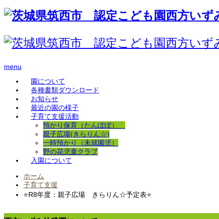
menu
園について
各種書類ダウンロード
お知らせ
最近の園の様子
子育て支援活動
預かり保育（たんぽぽ）
親子広場(きらりん☆)
一時預かり（未就園児）
野の花児童クラブ
入園について
ホーム
子育て支援
⭐R8年度：親子広場 きらりん☆予定表⭐