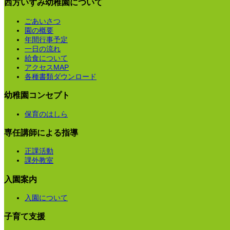
西方いずみ幼稚園について
ごあいさつ
園の概要
年間行事予定
一日の流れ
給食について
アクセスMAP
各種書類ダウンロード
幼稚園コンセプト
保育のはしら
専任講師による指導
正課活動
課外教室
入園案内
入園について
子育て支援