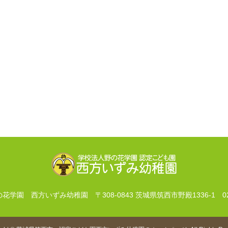
の花学園 西方いずみ幼稚園
〒308-0843 茨城県筑西市野殿1336-1
0