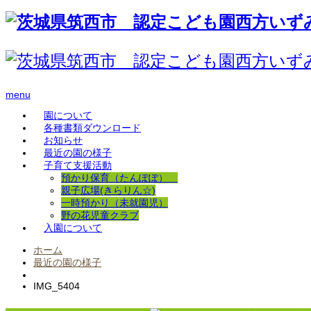
menu
園について
各種書類ダウンロード
お知らせ
最近の園の様子
子育て支援活動
預かり保育（たんぽぽ）
親子広場(きらりん☆)
一時預かり（未就園児）
野の花児童クラブ
入園について
ホーム
最近の園の様子
IMG_5404