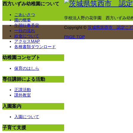
西方いずみ幼稚園について
ごあいさつ
学校法人野の花学園 西方いずみ幼
園の概要
年間行事予定
Copyright
©
茨城県筑西市 認定こ
一日の流れ
給食について
PAGE TOP
アクセスMAP
各種書類ダウンロード
幼稚園コンセプト
保育のはしら
専任講師による活動
正課活動
課外教室
入園案内
入園について
子育て支援